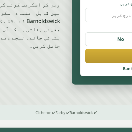
 کریں
میں قابل اعتماد اسکری
Barnoldswick
یقینی بناتی ہے کہ آپ ک
ہٹائی جائے۔ نیچے دیے 
No
حاصل کریں۔
Bank
✔ Clitheroe
✔ Earby
✔ Barnoldswick