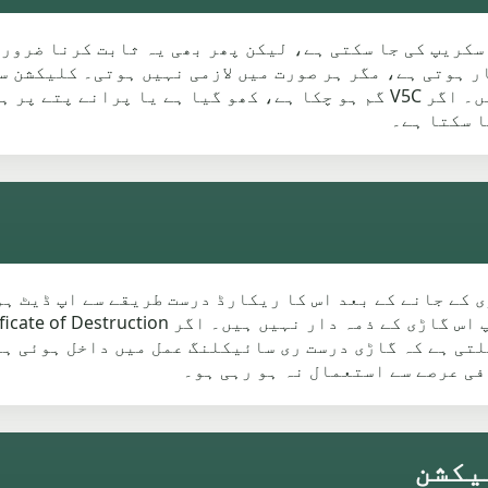
V کے بغیر بھی گاڑی سکریپ کی جا سکتی ہے، لیکن پھر بھی یہ ثابت کرن
جازت ہے۔ V5C لاگ بک مددگار ہوتی ہے، مگر ہر صورت میں لازمی نہیں ہوت
ملکیت کی واضح معلومات درکار ہو سکتی ہیں۔ اگر V5C گم ہو چکا ہے، کھو گی
ا سکتا ہے۔
ونکہ گاڑی کے جانے کے بعد اس کا ریکارڈ درست طریقے سے اپ ڈی
لتی ہے کہ گاڑی درست ری سائیکلنگ عمل میں داخل ہوئی ہے۔