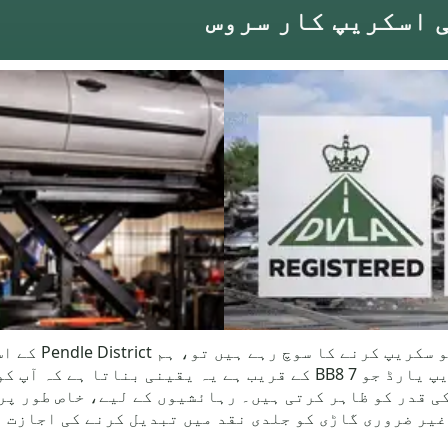
اگر آپ Hey میں 
کلیکشن سروس فراہم کرتے ہیں۔ ہمارا سکریپ یارڈ جو BB8 7 کے قریب ہے
غیر ضروری گاڑی کو جلدی نقد میں تبدیل کرنے کی اجازت 