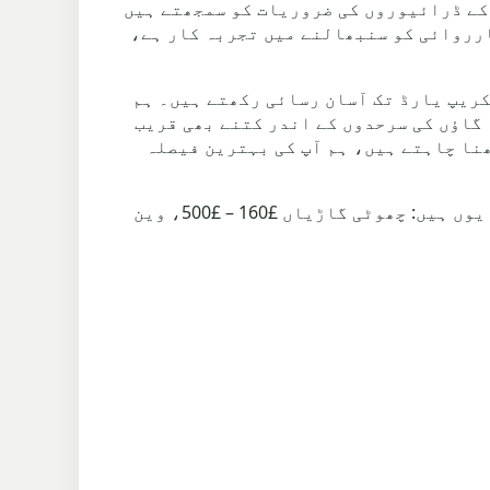
Barnoldswi، بطور قریبی ہب ٹاؤن، بھی ہماری مخصوص خدمات سے مستفید ہوتا ہے۔ ہم Barnoldswick کے ڈرائیوروں کی ضروریات کو سمجھتے ہیں
رروائی کو سنبھالنے میں تجربہ کار ہے،
 بھی وسیع تر Hey علاقے کا حصہ ہیں، ہمارے سکریپ یارڈ تک آسان رسائی رکھتے ہیں۔ ہم
 گاؤں کی سرحدوں کے اندر کتنے بھی قریب
ھنا چاہتے ہیں، ہم آپ کی بہترین فیصلہ
Hey میں سکریپ گاڑی کی قیمتیں – ہم £165 فی ٹن ادا کرتے ہیں، جس کے مطابق سکریپ گاڑی کی قیمتیں یوں ہیں: چھوٹی گاڑیاں £160 – £500، وین