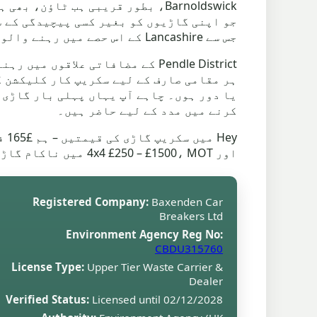
جو اپنی گاڑیوں کو بغیر کسی پیچیدگی کے 
جس سے Lancashire کے اس حصے میں رہنے والوں کے لیے عمل آسان ہوجاتا ہے۔
ہر مقامی صارف کے لیے سکریپ کار کلیکشن ک
یا دور ہوں۔ چاہے آپ یہاں پہلی بار گاڑی 
کرنے میں مدد کے لیے حاضر ہیں۔
اور 4x4 £250 – £1500، MOT میں ناکام گاڑیاں £160 – £500۔
Registered Company:
Baxenden Car
Breakers Ltd
Environment Agency Reg No:
CBDU315760
License Type:
Upper Tier Waste Carrier &
Dealer
Verified Status:
Licensed until 02/12/2028