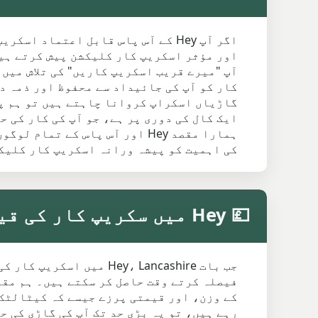
آپ "میرے قریب اسکریپ کاریں" کی تلاش میں 
گاڑیاں اسکراپ کروانا چاہتے ہیں تو ہم پ
ہمارا مقصد Hey اور آس پاس ک
کی اہمیت کو پیشہ ورانہ اسکریپ کار کلیک
💷 Hey میں سکریپ کار کی قیمتیں
جب بات Hey، Lancashire
فیصلہ کرتے وقت حاصل کر سکتے ہیں۔ ہم مقا
کے وزن، اور قیمتی پرزے جیسے کہ کیٹالٹک 
رہے ہیں، تو یہ بڑی حد تک آپ کی گاڑی کی ح