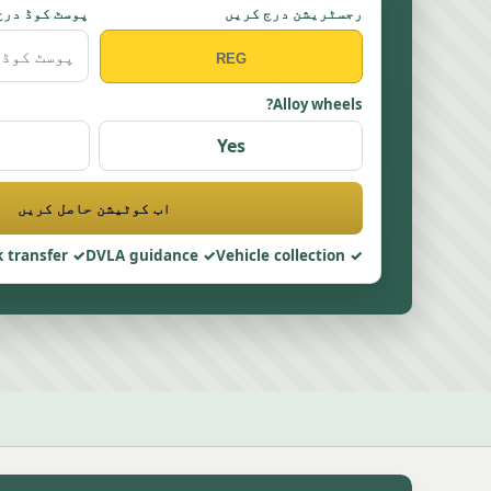
رجسٹریشن درج کریں
پوسٹ کوڈ درج
Alloy wheels?
Yes
اب کوٹیشن حاصل کریں
 transfer
DVLA guidance
Vehicle collection