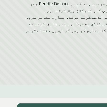
وین کو اسکریپ کرنے کی ضرورت ہے، تو ہم Pendle District بھر
پ کار کلیکشن پیش کرتے ہیں۔
 کے علاقے کی خدمت کرتے ہوئے، ہماری مقامی سروس
ی گاڑی محفوظ اور ذمہ داری کے ساتھ
گئے فارم کو بھر کر آج ہی مفت اقتباس