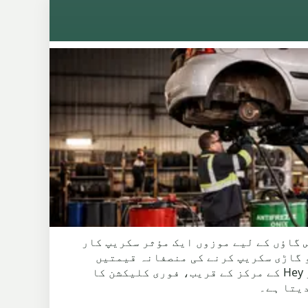
رہتے ہیں اور اپنی گاڑی کو سکریپ کرنے کا سوچ رہے ہیں تو، ہم Pendle District کے اس گاؤں کے لیے موزوں ایک مؤثر سکریپ کار
 یہ یقینی بناتا ہے کہ آپ کو گاڑی سکریپ کرنے کی منصفانہ قیمتیں
ملیں، جو موجودہ مارکیٹ اور آپ کی گاڑی کی قدر کو ظاہر کرتی ہیں۔ رہائشیوں کے لیے، خاص طور پر Hey کے مرکز کے قریب، فوری کلیکشن کا
دیتا ہے۔