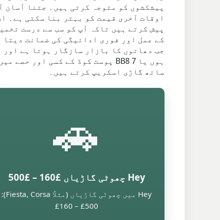
پیش کرتے ہیں تاکہ آپ کو سب سے درست تخمی
کے عمل اور فوری ادائیگی کی ضمانت دیتا ہ
ہوں یا BB8 7 پوسٹ کوڈ کے کسی ا
ساتھ گاڑی اسکریپ کرتے ہیں۔
🚗
Hey چھوٹی گاڑیاں £160 – £500
Hey میں چھوٹی گاڑیاں (مثلاً Fiesta, Corsa):
£160 – £500