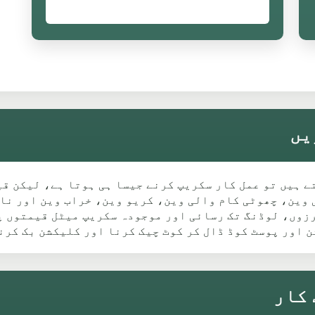
رنا چاہتے ہیں تو عمل کار سکریپ کرنے جیسا ہی ہوتا ہے، لیک
ادہ وزنی ہوتی ہے۔ Transit طرز کی وین، چھوٹی کام والی وین، کریو وین، خر
 اور پوسٹ کوڈ ڈال کر کوٹ چیک کرنا اور کلیکشن بک کرن