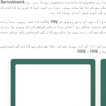
ck
سکریپ کرنا چاہتے ہیں۔ ہماری ٹیم تمام ضروری کاغذی کا
Pendle District کے مضافاتی علاقوں میں رہنے والے جو اب
و جتنا ممکن ہو آسان بنانے کی کوشش کرتے ہیں، چاہے وہ
سکریپ کر رہے ہیں یا سکریپ کار کی قیمتوں کو بہتر سمج