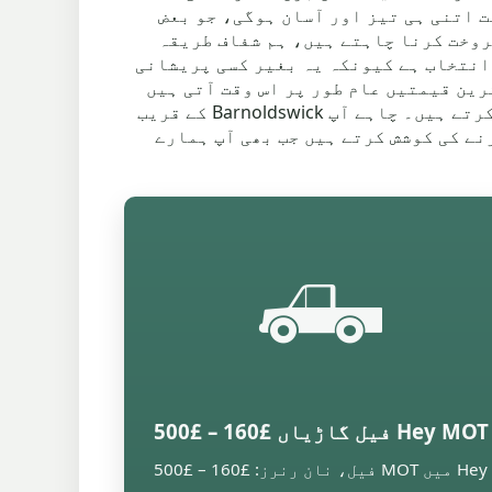
Pendle Dist علاقے میں مجموعہ ہوگا، خدمت اتنی ہی تیز اور آسان ہوگی، جو بعض
میں اپنی کار کو اسکریپ کے لیے فروخت کرنا چاہتے ہیں، ہم شفاف طریقہ
 انتخاب ہے کیونکہ یہ بغیر کسی پریشانی
رین قیمتیں عام طور پر اس وقت آتی ہیں
جب دھاتوں کا بازار سازگار ہوتا ہے اور آپ کی گاڑی میں ایسے پرزے شامل ہوں جو قیمت میں اضافہ کرتے ہیں۔ چاہے آپ Barnoldswick کے قریب
ش کرنے کی کوشش کرتے ہیں جب بھی آپ ہمارے
🛻
Hey MOT فیل گاڑیاں £160 – £500
Hey میں MOT فیل، نان رنرز: £160 – £500