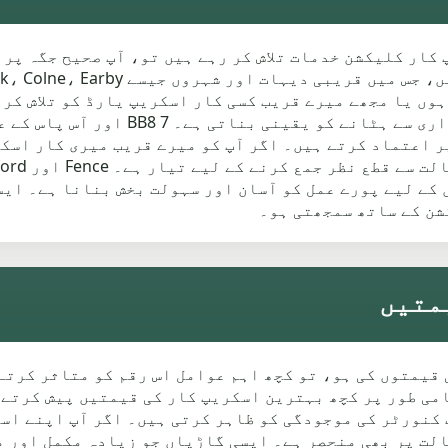
ہوں یا مجھے میرے قریب کسی کار اسکریپ یارڈ کو تلاش کر
کار کو آپ کی جائیداد سے محفوظ اور ذمہ د
ر اعتماد کرتے ہیں۔ اگر آپ کو میرے قریب میری کار اسک
ے تمام لوگوں کے لیے پورے عمل کو آسان اور سہولت بخش بنانا ہے
شن کے ساتھ سمجھتی ہو۔
 میں اسکریپ کار کی قیمتوں کی ہو، تو کچھ اہم عوامل اس رقم کو متا
می طور پر کچھ بہترین اسکریپ کار کی قیمتیں پیش کرتے
کنورٹر کی موجودگی کو ظاہر کرتی ہیں۔ اگر آپ اپنے اسک
الت پر بھی منحصر ہے۔ ایسی گاڑیاں جو زیادہ مکمل اور م