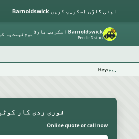
اپنی گاڑی اسکریپ کریں Barnoldswick
Barnoldswick اسکریپ یارڈ
ہوم
قیمت
یہ کی
Pendle District
ہوم
Hey
فوری ردی کار کوٹی
Online quote or call now