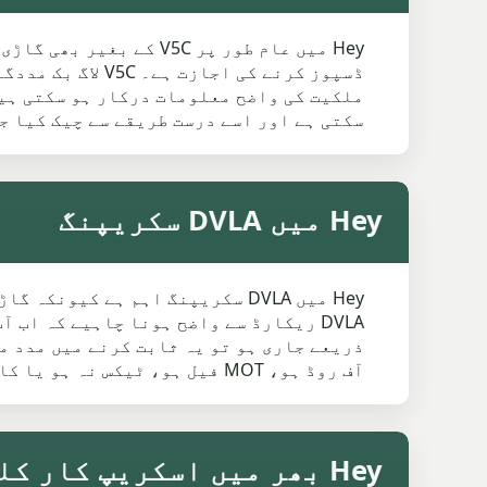
Hey میں عام طور پر 5C
ڈسپوز کرنے کی ا
سکتی ہے اور اسے درست طریقے سے چیک کیا ج
Hey میں DVLA سکریپنگ
Hey میں DVLA سکریپنگ اہم ہے کی
ذریعے جاری ہو تو یہ ثابت کرنے میں مدد م
آف روڈ ہو، MOT فیل ہو، ٹیکس نہ ہو یا کافی عرصے سے استعمال نہ ہو رہی ہو۔
Hey بھر میں اسکریپ کار کلیکشن