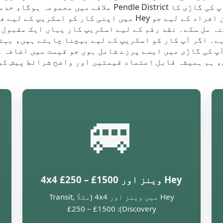
پیشکشوں کو متوجہ کرتی ہیں۔ جتنا آسان آپ کی گاڑی کا rict
اوقات آخری قیمت کو بہتر بنا سکتی ہے۔ ان افراد کے لیے جو Hey 
نہ مل سکے۔ نقد رقم کے لیے اسکریپ کار یہاں ایک مقبول
ے۔ اگر آپ کار کو اسکریپ کے لیے بیچنا چاہتے ہیں، بہت
ور حصے میں، ہم ہمیشہ قابل اعتماد قیمتیں اور واضح شرائط پی
🚐
Hey وینز اور 4x4 £250 – £1500
Hey میں وینز اور 4x4 (مثلاً Transit,
Discovery): £250 – £1500