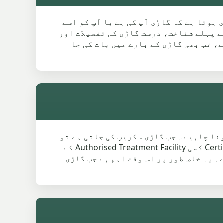
ا ضروری ہوتا ہے کہ گاڑی آپ کی ہے یا آپ کو اسے
ی۔ کلیکشن سے پہلے شناخت، درست گاڑی کی تفصیلات اور
ا ہے یا پرانے پتے پر ہے، تب بھی گاڑی کے بارے میں بات کی جا
ٹ ہونا چاہیے۔ جب گاڑی سکریپ کی جاتی ہے تو
DVLA ریکارڈ سے واضح ہونا چاہیے کہ اب آپ اس گاڑی کے ذمہ دار نہیں ہیں۔ اگر Certificate of Destruction کسی Authorised Treatment Facility کے
 یہ خاص طور پر اس وقت اہم ہے جب گاڑی