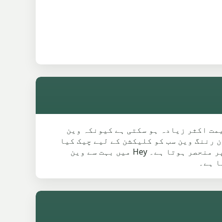
ن قیمت اکثر زیادہ ہو سکتی ہے کیونکہ وین
اب وین اور نان رننگ وین سب کو کلیکشن کے لیے چیک کیا
جا سکتا ہے۔ حتمی کوٹ وزن، حالت، غائب پرزوں، لوڈنگ تک رسائی اور موجودہ سکریپ میٹل قیمتوں پر منحصر ہوتا ہے۔ Hey میں بہت سے وین
ا ہے۔