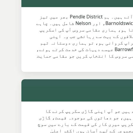
اگر آپ Hey کے آس پاس قابل اعتماد اسکریپ کار کلیکشن خدمات تلاش کر رہے ہیں تو، آپ صحیح جگہ پر آئے ہیں۔ ہم Pendle District بھر میں تیز
اور مؤثر اسکریپ کار کلیکشن پیش کرتے ہیں، جس میں قریبی دیہات اور شہروں جیسے Barnoldswick، Colne، Earby، اور Nelson شامل ہیں۔ چاہے
نا ہو، ہماری مقامی سروس آپ کی اسکریپ
اری سے ہٹانے کو یقینی بناتی ہے۔ BB8 7 اور آس پاس کے علاقوں کے بہت سے رہائشی جب وہ اپنی
راپ کروانی ہو، تو ہماری دوستانہ ٹیم
ایک کال کی دوری پر ہے، جو آپ کی کار کی حالت سے قطع نظر جمع کرنے کے لیے تیار ہے۔ Fence اور Barrowford جیسے دیہات کی خدمت کرتے ہوئے،
۔ ایسی سروس کا انتخاب کریں جو مقامی حمایت
ثر کرتے ہیں جو آپ اپنی گاڑی سکریپ کرنے کا
 ہیں، جو دھاتوں کی موجودہ قیمت، گاڑی
ریپ میری کار کی قیمت کے بارے میں سوچ
جموعہ کے لیے آسان ہوں اکثر اعلیٰ