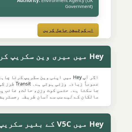
Authority:
Environment Agency (UK
Government)
اب کوٹیشن حاصل کریں
Hey میں میری وین سکریپ کریں
اگر آپ Hey میں اپنی وین سکریپ ک
عموماً زی
مالکان کے لیے سب سے آسان طریقہ رجسٹریشن
Hey میں V5C کے بغیر سکریپ کار