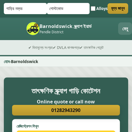
Alloys
মূল্য জানুন
গাড়ির নম্বর
পোস্টকোড
ফর্ম জমা দিন
Barnoldswick স্ক্র্যাপ ইয়ার্ড
মেনু
Pendle District
✔ বিনামূল্যে সংগ্রহ
✔ DVLA কাগজপত্র
✔ তাৎক্ষণিক পেমেন্ট
হোম
Barnoldswick
তাৎক্ষণিক স্ক্র্যাপ গাড়ি কোটেশন
Online quote or call now
01282943290
রেজিস্ট্রেশন লিখুন