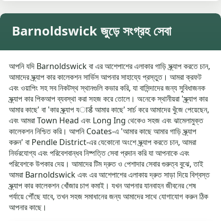
Barnoldswick জুড়ে সংগ্রহ সেবা
আপনি যদি Barnoldswick বা এর আশেপাশের এলাকার গাড়ি স্ক্র্যাপ করতে চান,
আমাদের স্ক্র্যাপ কার কালেকশন সার্ভিস আপনার সাহায্যে প্রস্তুত। আমরা ক্রফট
এবং ওয়াপিং সহ সব নিকটস্থ স্থানগুলি কভার করি, যা বাসিন্দাদের জন্য সুবিধাজনক
স্ক্র্যাপ কার পিকআপ ব্যবস্থা করা সহজ করে তোলে। অনেকে স্থানীয়রা 'স্ক্র্যাপ কার
আমার কাছে' বা 'কার স্ক্র্যাপ যार्ड আমার কাছে' সার্চ করে আমাদের খুঁজে পেয়েছেন,
এবং আমরা Town Head এবং Long Ing থেকেও সহজ এবং ঝামেলামুক্ত
কালেকশন নিশ্চিত করি। আপনি Coates-এ 'আমার কাছে আমার গাড়ি স্ক্র্যাপ
করুন' বা Pendle District-এর যেকোনো অংশে স্ক্র্যাপ করতে চান, আমরা
নির্ভরযোগ্য এবং পরিবেশবান্ধব নিষ্পত্তি সেবা প্রদান করি যা আপনাকে এবং
পরিবেশকে উপকার দেয়। আমাদের টিম দ্রুত ও পেশাদার সেবার গুরুত্ব বুঝে, তাই
আমরা Barnoldswick এবং এর আশেপাশের এলাকায় দ্রুত সাড়া দিয়ে বিশ্বস্ত
স্ক্র্যাপ কার কালেকশন খোঁজার চাপ কমাই। যখন আপনার যানবাহন জীবনের শেষ
পর্যায়ে পৌঁছে যাবে, তখন সহজ সমাধানের জন্য আমাদের সাথে যোগাযোগ করুন ঠিক
আপনার কাছে।