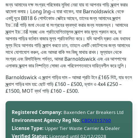
জন্য আমাদের দক্ষ সংগ্রহ পরিষেবার সুবিধা নেয়া যায় যা আপনার গাড়ি স্ক্র্যাপ করার
ঝামেলা কমায়। Long Ing-এ যারা থাকেন, যারা Barnoldswick থেকে
একটু দূরে BB18 6 পোস্টকোড সেক্টরে আছেন, তাদের জন্য আমাদের স্ক্র্যাপ
ইয়ार्ड গাড়ি জমা দেওয়া বা সংগ্রহের ব্যবস্থা করার জন্য সহজলভ্য। আমাদের
স্ক্র্যাপ ইয়ार्ड স্বচ্ছ এবং প্রতিযোগিতামূলক স্ক্র্যাপ কার মূল্য প্রদান করে, যা
আপনার গাড়ির বর্তমান বাজার মূল্য প্রতিফলিত করে। যদি আপনি দ্রুত এবং যথাযথ
মূল্য দিয়ে আপনার গাড়ি স্ক্র্যাপ করতে চান, তাহলে একটি কোটেশনের জন্য আমাদের
সাথে যোগাযোগ করুন, এবং আমরা বাকি সব কিছু মাথায় রাখব। মূল্যায়ন থেকে
সংগ্রহ এবং রিসাইক্লিং পর্যন্ত, আমরা Barnoldswick এবং এর আশপাশের
এলাকায় স্ক্র্যাপ কার নিষ্পত্তি সোজা এবং পরিবেশগতভাবে দায়িত্বশীল করে তুলি।
Barnoldswick এ স্ক্র্যাপ গাড়ির দাম – আমরা প্রতি টনে £165 দিই, যার ফলে
স্ক্র্যাপ গাড়ির দাম হয়: ছোট গাড়ি £160 – £500, ভ্যান ও 4x4 £250 –
£1500, MOT ব্যর্থ গাড়ি £160 – £500.
Registered Company:
Baxenden Car Breakers Ltd
Environment Agency Reg No:
CBDU315760
License Type:
Upper Tier Waste Carrier & Dealer
Verified Status:
Licensed until 02/12/2028