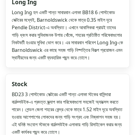
Long Ing
Long Ing হল একটি শান্ত সাবারবান এলাকা BB18 6 পোস্টকোড
সেক্টরের মধ্যেই, Barnoldswick থেকে মাত্র 0.35 মাইল দূরে
Pendle District-এ অবস্থিত। এখানে আবাসিকরা প্রায়ই তাদের
গাড়ি ধ্বংস করার সুবিধাজনক উপায় খোঁজে, শহরের প্রতিষ্ঠিত পরিষেবাগুলোর
নিকটবর্তী হওয়ার সুবিধা ভোগ করে। এর সাবারবান পরিবেশ Long Ing-কে
Barnoldswick এর কাছে সহজ গাড়ি নিষ্পত্তির বিকল্প প্রয়োজন এমন
স্থানীয়দের জন্য একটি ব্যবহারিক পছন্দ করে তোলে।
Stock
BD23 3 পোস্টকোড সেক্টরের একটি শান্ত এলাকা স্টকের বাসিন্দারা
বার্নল্ড্সউইক-এ প্রদত্ত স্ক্র্যাপ কার পরিষেবাগুলো সহজেই অ্যাক্সেস করতে
পারেন। পেন্ডল জেলা শহরের কেন্দ্র থেকে মাত্র 1.52 মাইল দূরে অবস্থিত
হওয়ায় আশেপাশের লোকদের জন্য গাড়ি সংগ্রহ এবং নিষ্কাশন সহজ হয়।
এই ঘনিষ্ঠ সংযোগ স্টককে বার্নল্ড্সউইক এলাকায় গাড়ি রিসাইকেল করার জন্য
একটি কার্যকর পছন্দ করে তোলে।