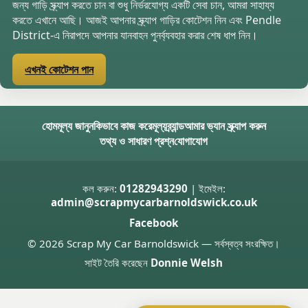
জন্য গাড়ি স্ক্র্যাপ করতে চান বা শুধু নির্ভরযোগ্য একটি সেবা চান, আমরা সাহায্য
করতে এখানে আছি। আজই আপনার স্ক্র্যাপ গাড়ির কোটেশন নিন এবং Pendle
District-এ নিরাপদে আপনার যানবাহন পুনর্ব্যবহার করার শেষ ধাপ নিন।
এখনই কোটেশন পান
হোম
মূল্য জানুন
কিভাবে কাজ করে
মূল্য
ব্র্যান্ড
আমার ভ্যান স্ক্র্যাপ করুন
তথ্য ও সাধারণ প্রশ্ন
যোগাযোগ
কল করুন:
01282943290
| ইমেইল:
admin@scrapmycarbarnoldswick.co.uk
Facebook
© 2026 Scrap My Car Barnoldswick — সর্বস্বত্ব সংরক্ষিত।
সাইট তৈরি করেছেন
Donnie Welsh