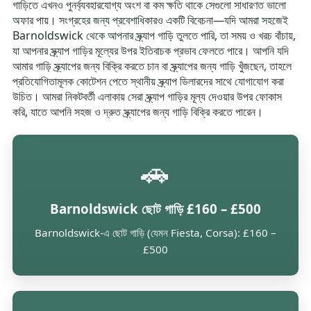
গাড়িতে এখনও পুনর্ব্যবহারযোগ্য অংশ বা কম ক্ষতি থাকে সেগুলো সাধারণত ভালো
অফার পায়। সংগ্রহের জন্য প্রবেশাধিকারও একটি বিবেচনা—যদি আমরা সহজেই
Barnoldswick থেকে আপনার স্ক্র্যাপ গাড়ি তুলতে পারি, তা সময় ও খরচ বাঁচায়,
যা আপনার স্ক্র্যাপ গাড়ির মূল্যের উপর ইতিবাচক প্রভাব ফেলতে পারে। আপনি যদি
আমার গাড়ি স্ক্র্যাপের জন্য বিক্রি করতে চান বা স্ক্র্যাপের জন্য গাড়ি খুঁজছেন, তাহলে
প্রতিযোগিতামূলক কোটেশন পেতে স্থানীয় স্ক্র্যাপ ডিলারদের সাথে যোগাযোগ করা
উচিত। আমরা নিকটবর্তী এলাকায় সেরা স্ক্র্যাপ গাড়ির মূল্য দেওয়ার উপর ফোকাস
করি, যাতে আপনি সহজ ও দ্রুত স্ক্র্যাপের জন্য গাড়ি বিক্রি করতে পারেন।
🚗
Barnoldswick ছোট গাড়ি £160 – £500
Barnoldswick-এ ছোট গাড়ি (যেমন Fiesta, Corsa): £160 –
£500