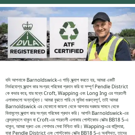
যদি আপনাকে Barnoldswick-এ গাড়ি স্ক্র্যাপ করতে হয়, আমরা একটি
নির্ভরযোগ্য স্ক্র্যাপ কার সংগ্রহ পরিষেবা প্রদান করি যা সম্পূর্ণ Pendle District
কে কভার করে, যার মধ্যে Croft, Wapping এবং Long Ing এর শহরতলী
এলাকাগুলো অন্তর্ভুক্ত। আমরা বুঝতে পারি যে সুবিধা গুরুত্বপূর্ণ, তাই আমরা
Barnoldswick এর যেকোনো জায়গা থেকে আপনার দরজার সামনে থেকে
বিনামূল্যে স্ক্র্যাপ কার সংগ্রহ পরিষেবা প্রদান করি। আপনি Barnoldswick-এর
কেন্দ্রস্থলে থাকুন বা Croft-এর শহরতলী এলাকায় পোস্টকোড সেক্টর BB18 5-এ
থাকুন, আমরা দ্রুত এবং পেশাদার সেবা নিশ্চিত করি। Wapping-এর বাসিন্দারা,
যারা Pendle District এবং পোস্টকোড সেক্টর BB18 5-এ অবস্থিত, তাদের