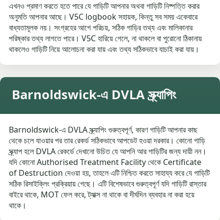
এখনও প্রমাণ করতে হতে পারে যে গাড়িটি আপনার অথবা গাড়িটি নিষ্পত্তি করার
অনুমতি আপনার আছে। V5C logbook সহায়ক, কিন্তু সব সময় একেবারে
বাধ্যতামূলক নয়। সংগ্রহের আগে পরিচয়, সঠিক গাড়ির তথ্য এবং মালিকানার
পরিষ্কার তথ্য লাগতে পারে। V5C হারিয়ে গেলে, না থাকলে বা পুরোনো ঠিকানায়
থাকলেও গাড়িটি নিয়ে আলোচনা করা যায় এবং তথ্য সঠিকভাবে যাচাই করা যায়।
Barnoldswick-এ DVLA স্ক্র্যাপিং
Barnoldswick-এ DVLA স্ক্র্যাপিং গুরুত্বপূর্ণ, কারণ গাড়িটি আপনার কাছ
থেকে চলে যাওয়ার পর তার রেকর্ড সঠিকভাবে আপডেট হওয়া দরকার। কোনো গাড়ি
স্ক্র্যাপ হলে DVLA রেকর্ডে দেখানো উচিত যে আপনি আর গাড়িটির জন্য দায়ী নন।
যদি কোনো Authorised Treatment Facility থেকে Certificate
of Destruction দেওয়া হয়, তাহলে এটি নিশ্চিত করতে সাহায্য করে যে গাড়িটি
সঠিক রিসাইক্লিং প্রক্রিয়ায় গেছে। এটি বিশেষভাবে গুরুত্বপূর্ণ যদি গাড়িটি রাস্তার
বাইরে থাকে, MOT ফেল করে, ট্যাক্স না থাকে বা দীর্ঘদিন ব্যবহার না করা হয়ে
থাকে।