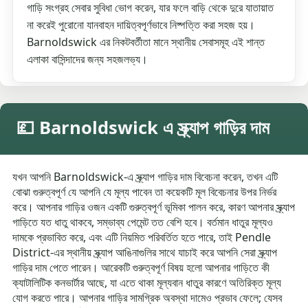
গাড়ি সংগ্রহ সেবার সুবিধা ভোগ করেন, যার ফলে বাড়ি থেকে দুরে যাতায়াত
না করেই পুরোনো যানবাহন দায়িত্বপূর্ণভাবে নিষ্পত্তি করা সহজ হয়।
Barnoldswick এর নিকটবর্তীতা মানে স্থানীয় সেবাসমূহ এই শান্ত
এলাকা বাসিন্দাদের জন্য সহজলভ্য।
💷 Barnoldswick এ স্ক্র্যাপ গাড়ির দাম
যখন আপনি Barnoldswick-এ স্ক্র্যাপ গাড়ির দাম বিবেচনা করেন, তখন এটি
বোঝা গুরুত্বপূর্ণ যে আপনি যে মূল্য পাবেন তা কয়েকটি মূল বিবেচনার উপর নির্ভর
করে। আপনার গাড়ির ওজন একটি গুরুত্বপূর্ণ ভূমিকা পালন করে, কারণ আপনার স্ক্র্যাপ
গাড়িতে যত ধাতু থাকবে, সম্ভাব্য পেমেন্ট তত বেশি হবে। বর্তমান ধাতুর মূল্যও
দামকে প্রভাবিত করে, এবং এটি নিয়মিত পরিবর্তিত হতে পারে, তাই Pendle
District-এর স্থানীয় স্ক্র্যাপ আঙিনাগুলির সাথে যাচাই করে আপনি সেরা স্ক্র্যাপ
গাড়ির দাম পেতে পারেন। আরেকটি গুরুত্বপূর্ণ বিষয় হলো আপনার গাড়িতে কী
ক্যাটালিটিক কনভার্টার আছে, যা এতে থাকা মূল্যবান ধাতুর কারণে অতিরিক্ত মূল্য
যোগ করতে পারে। আপনার গাড়ির সামগ্রিক অবস্থা দামেও প্রভাব ফেলে; যেসব