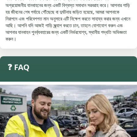
অপ্রয়োজনীয় যানবাহনের জন্য একটি বিশ্বস্ত সমাধান সরবরাহ করে। আপনার গাড়ি
হয় জীবনের শেষ পর্যায়ে পৌঁছেছে বা দুর্ঘটনায় জড়িত হয়েছে, আমরা আপনাকে
নিরাপদে এবং পরিবেশগত মান অনুসারে এটি নিক্ষেপ করতে সাহায্য করার জন্য এখানে
আছি। আপনি যদি আজই গাড়ি স্ক্র্যাপ করতে চান, তাহলে যোগাযোগ করুন এবং
আপনার যানবাহন পুনর্ব্যবহারের জন্য একটি নির্ভরযোগ্য, স্থানীয় পদ্ধতি অভিজ্ঞতা
করুন।
❓ FAQ