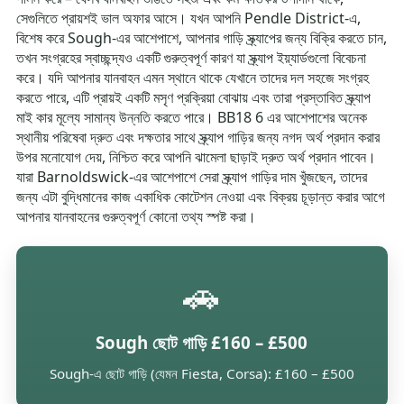
সেগুলিতে প্রায়শই ভাল অফার আসে। যখন আপনি Pendle District-এ,
বিশেষ করে Sough-এর আশেপাশে, আপনার গাড়ি স্ক্র্যাপের জন্য বিক্রি করতে চান,
তখন সংগ্রহের স্বাচ্ছন্দ্যও একটি গুরুত্বপূর্ণ কারণ যা স্ক্র্যাপ ইয়্যার্ডগুলো বিবেচনা
করে। যদি আপনার যানবাহন এমন স্থানে থাকে যেখানে তাদের দল সহজে সংগ্রহ
করতে পারে, এটি প্রায়ই একটি মসৃণ প্রক্রিয়া বোঝায় এবং তারা প্রস্তাবিত স্ক্র্যাপ
মাই কার মূল্যে সামান্য উন্নতি করতে পারে। BB18 6 এর আশেপাশের অনেক
স্থানীয় পরিষেবা দ্রুত এবং দক্ষতার সাথে স্ক্র্যাপ গাড়ির জন্য নগদ অর্থ প্রদান করার
উপর মনোযোগ দেয়, নিশ্চিত করে আপনি ঝামেলা ছাড়াই দ্রুত অর্থ প্রদান পাবেন।
যারা Barnoldswick-এর আশেপাশে সেরা স্ক্র্যাপ গাড়ির দাম খুঁজছেন, তাদের
জন্য এটা বুদ্ধিমানের কাজ একাধিক কোটেশন নেওয়া এবং বিক্রয় চূড়ান্ত করার আগে
আপনার যানবাহনের গুরুত্বপূর্ণ কোনো তথ্য স্পষ্ট করা।
🚗
Sough ছোট গাড়ি £160 – £500
Sough-এ ছোট গাড়ি (যেমন Fiesta, Corsa): £160 – £500