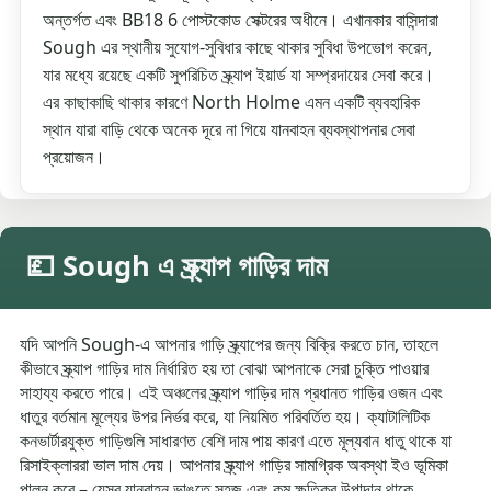
অন্তর্গত এবং BB18 6 পোস্টকোড সেক্টরের অধীনে। এখানকার বাসিন্দারা
Sough এর স্থানীয় সুযোগ-সুবিধার কাছে থাকার সুবিধা উপভোগ করেন,
যার মধ্যে রয়েছে একটি সুপরিচিত স্ক্র্যাপ ইয়ার্ড যা সম্প্রদায়ের সেবা করে।
এর কাছাকাছি থাকার কারণে North Holme এমন একটি ব্যবহারিক
স্থান যারা বাড়ি থেকে অনেক দূরে না গিয়ে যানবাহন ব্যবস্থাপনার সেবা
প্রয়োজন।
💷 Sough এ স্ক্র্যাপ গাড়ির দাম
যদি আপনি Sough-এ আপনার গাড়ি স্ক্র্যাপের জন্য বিক্রি করতে চান, তাহলে
কীভাবে স্ক্র্যাপ গাড়ির দাম নির্ধারিত হয় তা বোঝা আপনাকে সেরা চুক্তি পাওয়ার
সাহায্য করতে পারে। এই অঞ্চলের স্ক্র্যাপ গাড়ির দাম প্রধানত গাড়ির ওজন এবং
ধাতুর বর্তমান মূল্যের উপর নির্ভর করে, যা নিয়মিত পরিবর্তিত হয়। ক্যাটালিটিক
কনভার্টারযুক্ত গাড়িগুলি সাধারণত বেশি দাম পায় কারণ এতে মূল্যবান ধাতু থাকে যা
রিসাইক্লাররা ভাল দাম দেয়। আপনার স্ক্র্যাপ গাড়ির সামগ্রিক অবস্থা ইও ভূমিকা
পালন করে – যেসব যানবাহন ভাঙতে সহজ এবং কম ক্ষতিকর উপাদান থাকে,