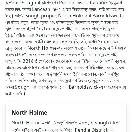
আপনি যদি Sough বা আশেপাশের Pendle District-এ একটি গাড়ি স্ক্র্যাপ
করতে চান, আমরা Lancashire-এ এখানে নির্ভরযোগ্য স্ক্র্যাপ গাড়ি সংগ্রহ সেবা
দিই। আপনি Sough proper, North Holme বা Barnoldswick-
এর বাইরে থাকুন, আমরা দ্রুত এবং ঝামেলামুক্ত পিকআপের ব্যবস্থা সহজ করে
তুলি। অনেক বাসিন্দা "আমার কাছে স্ক্র্যাপ গাড়ি" বা "আমার কাছে গাড়ি স্ক্র্যাপ
ইয়ার্ড" খোঁজেন এবং দেখেন যে আমাদের সেবা কাছাকাছি সব স্থান দক্ষতার সাথে
কভার করে। আমরা স্থানীয় এলাকা ভালোভাবে বুঝি, তাই আপনি Sough-এর
কেন্দ্র থেকে বা North Holme-এর আশেপাশ থেকে "আমার কাছে গাড়িটি স্ক্র্যাপ
করতে চাইলে", আমরা দ্রুত সংগ্রহ প্রদান করতে পারি। আমাদের স্ক্র্যাপ গাড়ি
সংগ্রহ টিম BB18 6 পোস্টকোড সেক্টরে কাজ করে, নিশ্চিত করে যে আপনি গ্রাম বা
তার কাছের আশেপাশে যেখানেই থাকুন না কেন, আপনার গাড়িটি দায়িত্বসহ এবং কম
ঝামেলায় নিয়ে যাওয়া যাবে। যদি আপনি জায়গা তৈরি করতে চান, একটি অবাঞ্ছিত
গাড়ি ফেলে দিতে চান, অথবা শুধু আপনার স্ক্র্যাপ গাড়ির জন্য সুষ্ঠু দাম পেতে চান,
আমরা Sough এবং তার আশেপাশ, যেমন Barnoldswick-এ সাহায্যের জন্য
এখানে আছি।
North Holme
North Holme একটি শান্তিপূর্ণ শহরতলি এলাকা, যা Sough থেকে
অর্ধেক মাইলের একটু কম দূরত্বে অবস্থিত, Pendle District এর