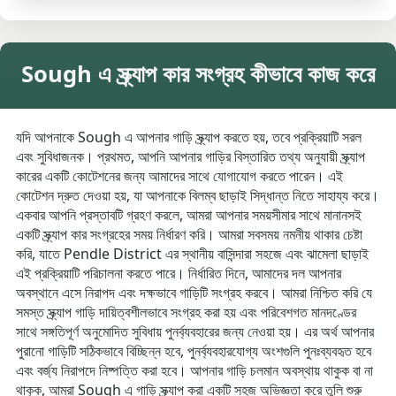
Sough এ স্ক্র্যাপ কার সংগ্রহ কীভাবে কাজ করে
যদি আপনাকে Sough এ আপনার গাড়ি স্ক্র্যাপ করতে হয়, তবে প্রক্রিয়াটি সরল
এবং সুবিধাজনক। প্রথমত, আপনি আপনার গাড়ির বিস্তারিত তথ্য অনুযায়ী স্ক্র্যাপ
কারের একটি কোটেশনের জন্য আমাদের সাথে যোগাযোগ করতে পারেন। এই
কোটেশন দ্রুত দেওয়া হয়, যা আপনাকে বিলম্ব ছাড়াই সিদ্ধান্ত নিতে সাহায্য করে।
একবার আপনি প্রস্তাবটি গ্রহণ করলে, আমরা আপনার সময়সীমার সাথে মানানসই
একটি স্ক্র্যাপ কার সংগ্রহের সময় নির্ধারণ করি। আমরা সবসময় নমনীয় থাকার চেষ্টা
করি, যাতে Pendle District এর স্থানীয় বাসিন্দারা সহজে এবং ঝামেলা ছাড়াই
এই প্রক্রিয়াটি পরিচালনা করতে পারে। নির্ধারিত দিনে, আমাদের দল আপনার
অবস্থানে এসে নিরাপদ এবং দক্ষভাবে গাড়িটি সংগ্রহ করবে। আমরা নিশ্চিত করি যে
সমস্ত স্ক্র্যাপ গাড়ি দায়িত্বশীলভাবে সংগ্রহ করা হয় এবং পরিবেশগত মানদণ্ডের
সাথে সঙ্গতিপূর্ণ অনুমোদিত সুবিধায় পুনর্ব্যবহারের জন্য নেওয়া হয়। এর অর্থ আপনার
পুরানো গাড়িটি সঠিকভাবে বিচ্ছিন্ন হবে, পুনর্ব্যবহারযোগ্য অংশগুলি পুনঃব্যবহৃত হবে
এবং বর্জ্য নিরাপদে নিষ্পত্তি করা হবে। আপনার গাড়ি চলমান অবস্থায় থাকুক বা না
থাকুক, আমরা Sough এ গাড়ি স্ক্র্যাপ করা একটি সহজ অভিজ্ঞতা করে তুলি শুরু