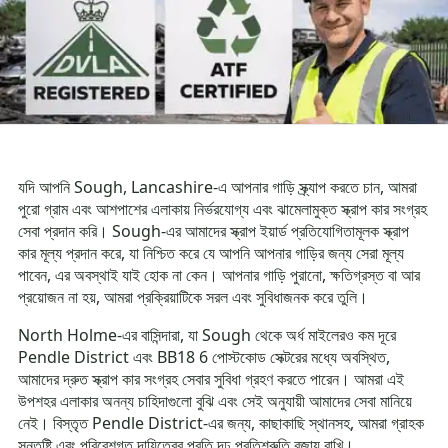
যদি আপনি Sough, Lancashire-এ আপনার গাড়ি স্ক্র্যাপ করতে চান, আমরা
পুরো গ্রাম এবং আশপাশের এলাকায় নির্ভরযোগ্য এবং ঝামেলামুক্ত স্ক্রাপ কার সংগ্রহ
সেবা প্রদান করি। Sough-এর আমাদের স্ক্রাপ ইয়ার্ড প্রতিযোগিতামূলক স্ক্রাপ
কার মূল্য প্রদান করে, যা নিশ্চিত করে যে আপনি আপনার গাড়ির জন্য সেরা মূল্য
পাবেন, এর অবস্থাই যাই হোক না কেন। আপনার গাড়ি পুরানো, ক্ষতিগ্রস্ত বা আর
প্রয়োজন না হয়, আমরা প্রক্রিয়াটিকে সরল এবং সুবিধাজনক করে তুলি।
North Holme-এর বাসিন্দারা, যা Sough থেকে অর্ধ মাইলেরও কম দূরে
Pendle District এবং BB18 6 পোস্টকোড সেক্টরের মধ্যে অবস্থিত,
আমাদের দ্রুত স্ক্রাপ কার সংগ্রহ সেবার সুবিধা গ্রহণ করতে পারেন। আমরা এই
উপশহর এলাকার অনন্য চাহিদাগুলো বুঝি এবং সেই অনুযায়ী আমাদের সেবা মানিয়ে
নেই। বিস্তৃত Pendle District-এর জন্য, কাছাকাছি স্থানসহ, আমরা গ্রাহক
সন্তুষ্টি এবং পরিবেশগত দায়িত্বের প্রতি দৃঢ় প্রতিশ্রুতি বজায় রাখি।