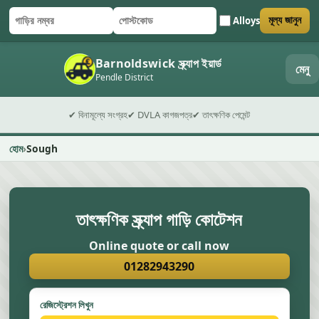
Alloys
মূল্য জানুন
গাড়ির নম্বর
পোস্টকোড
ফর্ম জমা দিন
Barnoldswick স্ক্র্যাপ ইয়ার্ড
মেনু
Pendle District
✔ বিনামূল্যে সংগ্রহ
✔ DVLA কাগজপত্র
✔ তাৎক্ষণিক পেমেন্ট
হোম
Sough
তাৎক্ষণিক স্ক্র্যাপ গাড়ি কোটেশন
Online quote or call now
01282943290
রেজিস্ট্রেশন লিখুন