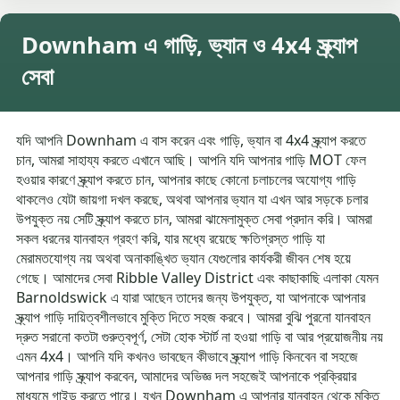
Downham এ গাড়ি, ভ্যান ও 4x4 স্ক্র্যাপ
সেবা
যদি আপনি Downham এ বাস করেন এবং গাড়ি, ভ্যান বা 4x4 স্ক্র্যাপ করতে
চান, আমরা সাহায্য করতে এখানে আছি। আপনি যদি আপনার গাড়ি MOT ফেল
হওয়ার কারণে স্ক্র্যাপ করতে চান, আপনার কাছে কোনো চলাচলের অযোগ্য গাড়ি
থাকলেও যেটা জায়গা দখল করছে, অথবা আপনার ভ্যান যা এখন আর সড়কে চলার
উপযুক্ত নয় সেটি স্ক্র্যাপ করতে চান, আমরা ঝামেলামুক্ত সেবা প্রদান করি। আমরা
সকল ধরনের যানবাহন গ্রহণ করি, যার মধ্যে রয়েছে ক্ষতিগ্রস্ত গাড়ি যা
মেরামতযোগ্য নয় অথবা অনাকাঙ্খিত ভ্যান যেগুলোর কার্যকরী জীবন শেষ হয়ে
গেছে। আমাদের সেবা Ribble Valley District এবং কাছাকাছি এলাকা যেমন
Barnoldswick এ যারা আছেন তাদের জন্য উপযুক্ত, যা আপনাকে আপনার
স্ক্র্যাপ গাড়ি দায়িত্বশীলভাবে মুক্তি দিতে সহজ করবে। আমরা বুঝি পুরনো যানবাহন
দ্রুত সরানো কতটা গুরুত্বপূর্ণ, সেটা হোক স্টার্ট না হওয়া গাড়ি বা আর প্রয়োজনীয় নয়
এমন 4x4। আপনি যদি কখনও ভাবছেন কীভাবে স্ক্র্যাপ গাড়ি কিনবেন বা সহজে
আপনার গাড়ি স্ক্র্যাপ করবেন, আমাদের অভিজ্ঞ দল সহজেই আপনাকে প্রক্রিয়ার
মাধ্যমে গাইড করতে পারে। যখন Downham এ আপনার যানবাহন থেকে মুক্তি