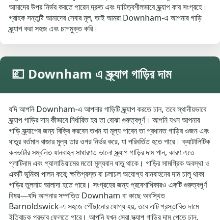
আমাদের উপর নির্ভর করতে পারেন দ্রুত এবং দায়িত্বশীলভাবে স্ক্র্যাপ কার সংগ্রহে।
গ্রাহক সন্তুষ্টি আমাদের সেবার মূল, তাই আমরা Downham-এ আপনার গাড়ি
স্ক্র্যাপ করা সহজ এবং চাপমুক্ত করি।
💷 Downham এ স্ক্র্যাপ গাড়ির দাম
যদি আপনি Downham-এ আপনার গাড়িটি স্ক্র্যাপ করতে চান, তবে স্থানীয়ভাবে
স্ক্র্যাপ গাড়ির দাম কীভাবে নির্ধারিত হয় তা বোঝা গুরুত্বপূর্ণ। আপনি যখন আপনার
গাড়ি স্ক্র্যাপের জন্য বিক্রি করবেন তখন যা মূল্য পাবেন তা প্রধানত গাড়ির ওজন এবং
ধাতুর বর্তমান বাজার মূল্য তার ওপর নির্ভর করে, যা পরিবর্তিত হতে পারে। ক্যাটালিটিক
কনভার্টার সম্বলিত যানবাহন সাধারণত ভালো স্ক্র্যাপ গাড়ির দাম পান, কারণ এতে
প্লাটিনাম এবং প্যালাডিয়ামের মতো মূল্যবান ধাতু থাকে। গাড়ির সামগ্রিক অবস্থা ও
একটি ভূমিকা পালন করে; ক্ষতিগ্রস্ত বা চলাচল অযোগ্য যানবাহনের দাম চালু থাকা
গাড়ির তুলনায় আলাদা হতে পারে। সংগ্রহের জন্য প্রবেশাধিকারও একটি গুরুত্বপূর্ণ
বিষয়—যদি আপনার সম্পত্তি Downham বা কাছে অবস্থিত
Barnoldswick-এ সহজে পৌঁছানোর যোগ্য হয়, তবে এটি প্রস্তাবিত দামে
ইতিবাচক প্রভাব ফেলতে পারে। আপনি যখন সেরা স্ক্র্যাপ গাড়ির দাম পেতে চান,