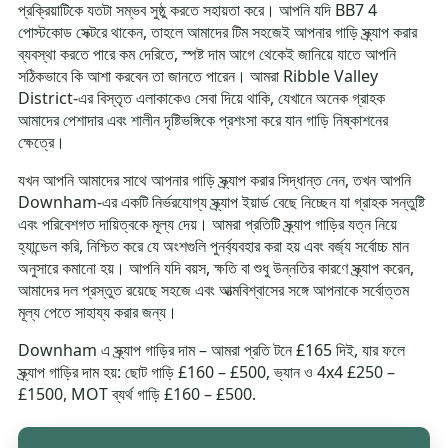
প্রক্রিয়াটিকে যতটা সম্ভব সুষ্ঠু করতে সহায়তা করে। আপনি যদি BB7 4
পোস্টকোড সেক্টরে থাকেন, তাহলে আমাদের টিম সহজেই আপনার গাড়ি স্ক্র্যাপ করার
ব্যবস্থা করতে পারে কম দেরিতে, স্পষ্ট দাম আগে থেকেই জানিয়ে যাতে আপনি
সঠিকভাবে কি আশা করবেন তা জানতে পারেন। আমরা Ribble Valley
District-এর বিস্তৃত এলাকাকেও সেবা দিয়ে থাকি, যেখানে অনেক গ্রাহক
আমাদের পেশাদার এবং শালীন দৃষ্টিভঙ্গিকে প্রশংসা করে যান গাড়ি নিষ্কাশনের
ক্ষেত্রে।
যখন আপনি আমাদের সাথে আপনার গাড়ি স্ক্র্যাপ করার সিদ্ধান্ত নেন, তখন আপনি
Downham-এর একটি নির্ভরযোগ্য স্ক্র্যাপ ইয়ার্ড বেছে নিচ্ছেন যা গ্রাহক সন্তুষ্টি
এবং পরিবেশগত দায়িত্বকে মূল্য দেয়। আমরা প্রতিটি স্ক্র্যাপ গাড়ির যত্ন নিয়ে
হ্যান্ডেল করি, নিশ্চিত করে যে অংশগুলি পুনর্ব্যবহার করা হয় এবং বর্জ্য সর্বোচ্চ মান
অনুসারে কমানো হয়। আপনি যদি বয়স, ক্ষতি বা শুধু উন্নতির কারণে স্ক্র্যাপ করেন,
আমাদের দল প্রস্তুত রয়েছে সহজে এবং আত্মবিশ্বাসের সঙ্গে আপনাকে সর্বোত্তম
মূল্য পেতে সাহায্য করার জন্য।
Downham এ স্ক্র্যাপ গাড়ির দাম – আমরা প্রতি টনে £165 দিই, যার ফলে
স্ক্র্যাপ গাড়ির দাম হয়: ছোট গাড়ি £160 – £500, ভ্যান ও 4x4 £250 –
£1500, MOT ব্যর্থ গাড়ি £160 – £500.