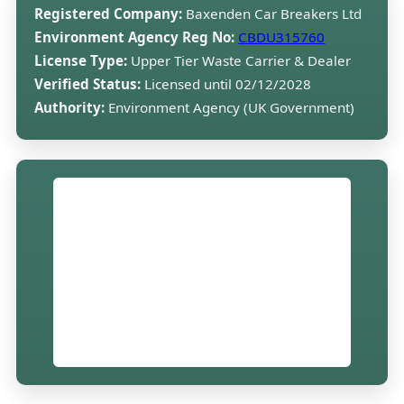
Registered Company:
Baxenden Car Breakers Ltd
Environment Agency Reg No:
CBDU315760
License Type:
Upper Tier Waste Carrier & Dealer
Verified Status:
Licensed until 02/12/2028
Authority:
Environment Agency (UK Government)