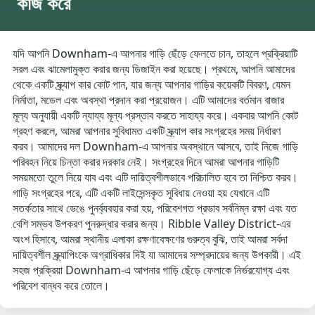
কাজ করে
যদি আপনি Downham-এ আপনার গাড়ি ছেঁড়ে ফেলতে চান, তাহলে প্রক্রিয়াটি
সরল এবং ঝামেলামুক্ত করার জন্য ডিজাইন করা হয়েছে। প্রথমে, আপনি আমাদের
থেকে একটি স্ক্র্যাপ কার কোট পান, যার জন্য আপনার গাড়ির কয়েকটি বিবরণ, যেমন
নির্মাতা, মডেল এবং অবস্থা প্রদান করা প্রয়োজন। এটি আমাদের বর্তমান বাজার
মূল্য অনুযায়ী একটি ন্যায্য মূল্য প্রস্তাব করতে সাহায্য করে। একবার আপনি কোট
গ্রহণ করলে, আমরা আপনার সুবিধামত একটি স্ক্র্যাপ কার সংগ্রহের সময় নির্ধারণ
করব। আমাদের দল Downham-এ আপনার অবস্থানে আসবে, তাই নিজে গাড়ি
পরিবহন নিয়ে চিন্তা করার দরকার নেই। সংগ্রহের দিনে আমরা আপনার গাড়িটি
সময়মতো তুলে নিয়ে যাব এবং এটি দায়িত্বশীলভাবে পরিচালিত হবে তা নিশ্চিত করব।
গাড়ি সংগ্রহের পরে, এটি একটি লাইসেন্সকৃত সুবিধায় নেওয়া হয় যেখানে এটি
সতর্কতার সাথে ভেঙে পুনর্ব্যবহার করা হয়, পরিবেশগত প্রভাব সর্বনিম্ন রক্ষা এবং যত
বেশি সম্ভব উপকরণ পুনরুদ্ধার করার জন্য। Ribble Valley District-এর
অংশ হিসাবে, আমরা স্থানীয় এলাকা রক্ষণাবেক্ষণের গুরুত্ব বুঝি, তাই আমরা সর্বদা
দায়িত্বশীল স্ক্র্যাপিংকে অগ্রাধিকার দিই যা আমাদের সম্প্রদায়ের জন্য উপকারী। এই
সহজ প্রক্রিয়া Downham-এ আপনার গাড়ি ছেঁড়ে ফেলাকে নির্ভরযোগ্য এবং
পরিবেশ বান্ধব করে তোলে।