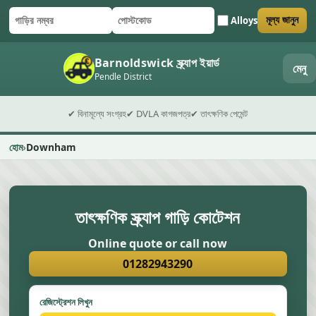
Alloys
মূল্য জানুন
গাড়ির নম্বর
পোস্টকোড
ফর্ম জমা দিন
Barnoldswick স্ক্র্যাপ ইয়ার্ড
মেনু
Pendle District
✔ বিনামূল্যে সংগ্রহ
✔ DVLA কাগজপত্র
✔ তাৎক্ষণিক পেমেন্ট
হোম
Downham
তাৎক্ষণিক স্ক্র্যাপ গাড়ি কোটেশন
Online quote or call now
01282943290
রেজিস্ট্রেশন লিখুন