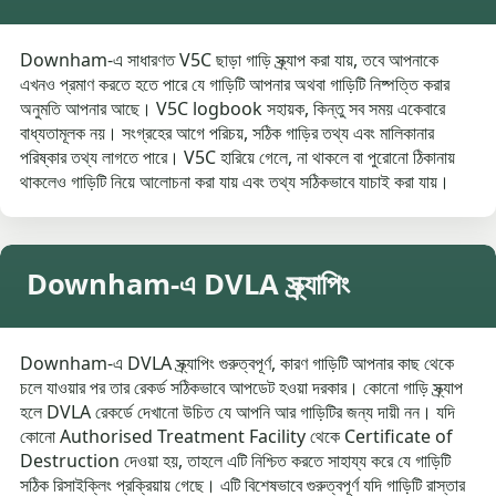
Downham-এ সাধারণত V5C ছাড়া গাড়ি স্ক্র্যাপ করা যায়, তবে আপনাকে
এখনও প্রমাণ করতে হতে পারে যে গাড়িটি আপনার অথবা গাড়িটি নিষ্পত্তি করার
অনুমতি আপনার আছে। V5C logbook সহায়ক, কিন্তু সব সময় একেবারে
বাধ্যতামূলক নয়। সংগ্রহের আগে পরিচয়, সঠিক গাড়ির তথ্য এবং মালিকানার
পরিষ্কার তথ্য লাগতে পারে। V5C হারিয়ে গেলে, না থাকলে বা পুরোনো ঠিকানায়
থাকলেও গাড়িটি নিয়ে আলোচনা করা যায় এবং তথ্য সঠিকভাবে যাচাই করা যায়।
Downham-এ DVLA স্ক্র্যাপিং
Downham-এ DVLA স্ক্র্যাপিং গুরুত্বপূর্ণ, কারণ গাড়িটি আপনার কাছ থেকে
চলে যাওয়ার পর তার রেকর্ড সঠিকভাবে আপডেট হওয়া দরকার। কোনো গাড়ি স্ক্র্যাপ
হলে DVLA রেকর্ডে দেখানো উচিত যে আপনি আর গাড়িটির জন্য দায়ী নন। যদি
কোনো Authorised Treatment Facility থেকে Certificate of
Destruction দেওয়া হয়, তাহলে এটি নিশ্চিত করতে সাহায্য করে যে গাড়িটি
সঠিক রিসাইক্লিং প্রক্রিয়ায় গেছে। এটি বিশেষভাবে গুরুত্বপূর্ণ যদি গাড়িটি রাস্তার