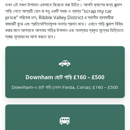
তখন এই সকল উপাদান একসাথে বিবেচনা করা উচিত। আপনি ক্যাশের জন্য স্ক্র্যাপ
গাড়ি পেতে আগ্রহী হোন বা শুধু একটি সহজ ও ন্যায্য “scrap my car
price” পরিষেবা চান, Ribble Valley District-র স্থানীয় ব্যবসায়ীরা
বাজারটি বুঝে এবং প্রতিযোগিতামূলক অফার প্রদান করে। এখানে গাড়ি স্ক্র্যাপ বিক্রি
করার মানে আপনাকে আপনার গাড়ির উপাদান এবং অবস্থার প্রকৃত মূল্যের ভিত্তিতে
স্বচ্ছ মূল্যায়নের আশা করতে হবে।
🚗
Downham ছোট গাড়ি £160 – £500
Downham-এ ছোট গাড়ি (যেমন Fiesta, Corsa): £160 – £500
🚐